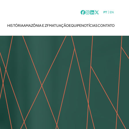
PT
|
EN
HISTÓRIA
AMAZÔNIA E ZFM
ATUAÇÃO
EQUIPE
NOTÍCIAS
CONTATO